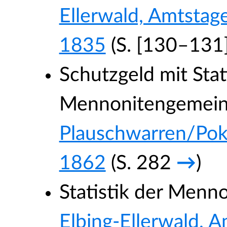
Ellerwald, Amtsta
1835
(S. [130–131
Schutzgeld mit Stat
Mennonitengemein
Plauschwarren/Pok
1862
(S. 282
→
)
Statistik der Men
Elbing-Ellerwald, 