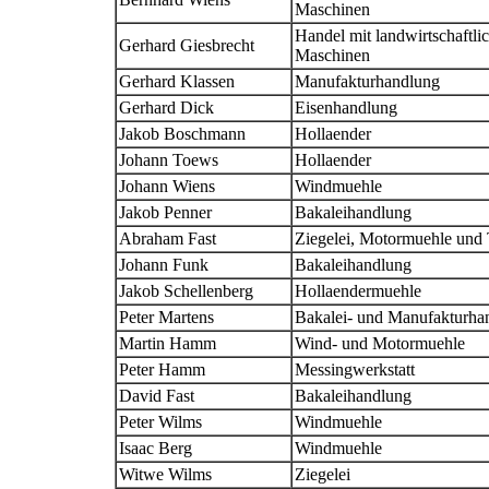
Maschinen
Handel mit landwirtschaftli
Gerhard Giesbrecht
Maschinen
Gerhard Klassen
Manufakturhandlung
Gerhard Dick
Eisenhandlung
Jakob Boschmann
Hollaender
Johann Toews
Hollaender
Johann Wiens
Windmuehle
Jakob Penner
Bakaleihandlung
Abraham Fast
Ziegelei, Motormuehle und T
Johann Funk
Bakaleihandlung
Jakob Schellenberg
Hollaendermuehle
Peter Martens
Bakalei- und Manufakturha
Martin Hamm
Wind- und Motormuehle
Peter Hamm
Messingwerkstatt
David Fast
Bakaleihandlung
Peter Wilms
Windmuehle
Isaac Berg
Windmuehle
Witwe Wilms
Ziegelei