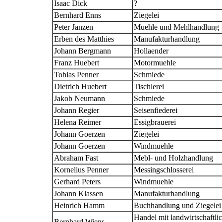
Isaac Dick
?
Bernhard Enns
Ziegelei
Peter Janzen
Muehle und Mehlhandlung
Erben des Matthies
Manufakturhandlung
Johann Bergmann
Hollaender
Franz Huebert
Motormuehle
Tobias Penner
Schmiede
Dietrich Huebert
Tischlerei
Jakob Neumann
Schmiede
Johann Regier
Seisenfiederei
Helena Reimer
Essigbrauerei
Johann Goerzen
Ziegelei
Johann Goerzen
Windmuehle
Abraham Fast
Mebl- und Holzhandlung
Kornelius Penner
Messingschlosserei
Gerhard Peters
Windmuehle
Johann Klassen
Manufakturhandlung
Heinrich Hamm
Buchhandlung und Ziegelei
Handel mit landwirtschaftli
Bernhard Wiens