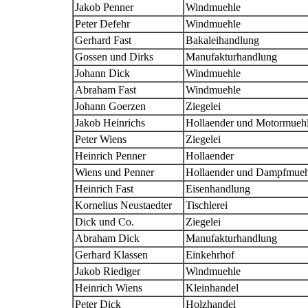
Jakob Penner
Windmuehle
Peter Defehr
Windmuehle
Gerhard Fast
Bakaleihandlung
Gossen und Dirks
Manufakturhandlung
Johann Dick
Windmuehle
Abraham Fast
Windmuehle
Johann Goerzen
Ziegelei
Jakob Heinrichs
Hollaender und Motormueh
Peter Wiens
Ziegelei
Heinrich Penner
Hollaender
Wiens und Penner
Hollaender und Dampfmueh
Heinrich Fast
Eisenhandlung
Kornelius Neustaedter
Tischlerei
Dick und Co.
Ziegelei
Abraham Dick
Manufakturhandlung
Gerhard Klassen
Einkehrhof
Jakob Riediger
Windmuehle
Heinrich Wiens
Kleinhandel
Peter Dick
Holzhandel