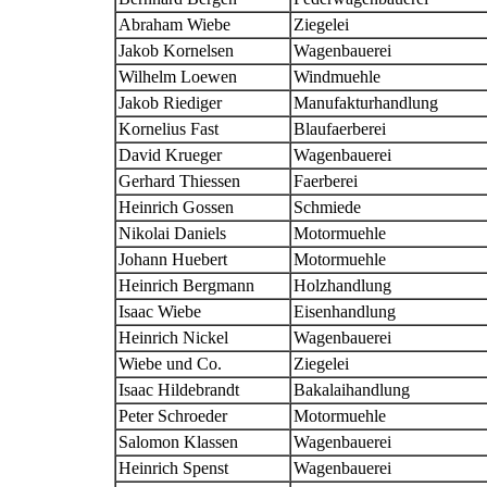
Abraham Wiebe
Ziegelei
Jakob Kornelsen
Wagenbauerei
Wilhelm Loewen
Windmuehle
Jakob Riediger
Manufakturhandlung
Kornelius Fast
Blaufaerberei
David Krueger
Wagenbauerei
Gerhard Thiessen
Faerberei
Heinrich Gossen
Schmiede
Nikolai Daniels
Motormuehle
Johann Huebert
Motormuehle
Heinrich Bergmann
Holzhandlung
Isaac Wiebe
Eisenhandlung
Heinrich Nickel
Wagenbauerei
Wiebe und Co.
Ziegelei
Isaac Hildebrandt
Bakalaihandlung
Peter Schroeder
Motormuehle
Salomon Klassen
Wagenbauerei
Heinrich Spenst
Wagenbauerei