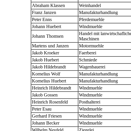
Abraham Klassen
Weinhandel
Franz Janzen
Manufakturhandlung
Peter Enns
Pferdemuehle
Johann Huebert
Windmuehle
Handel mit lanwirtschaflich
Johann Thomsen
Maschinen
Martens und Janzen
Motormuehle
Jakob Kroeker
Faerberei
Jakob Huebert
Schmiede
Jakob Hildebrandt
Wagenbauerei
Kornelius Wolf
Manufakturhandlung
Kornelius Huebert
Manufakturhandlung
Heinrich Hildebrandt
Windmuehle
Jakob Gossen
Windmuehle
Heinrich Rosenfeld
Posthalterei
Peter Esau
Windmuehle
Gerhard Friesen
Windmuehle
Johann Becker
Windmuehle
Wilhelm Neufeld
Ziegelei