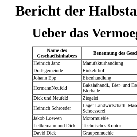
Bericht der Halbst
Ueber das Vermoeg
Name des
Benennung des Gesch
Geschaeftsinhabers
Heinrich Janz
Manufakturhandlung
Dorfsgemeinde
Einkehrhof
Johann Epp
Eisenhandlung
Bakalaihandl., Bier- und Es
HermannNeufeld
Bierhalle
Dick und Neufeld
Ziegelei
Lager Landwirtschaftl. Mas
Heinrich Schroeder
Schoesserei
Jakob Loewen
Motormuehle
Lettkemann und Dick
Technisches Kontor
David Dick
Graupenmuehle