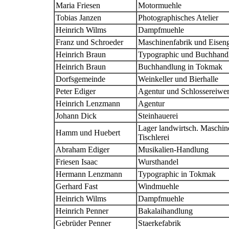
Maria Friesen
Motormuehle
Tobias Janzen
Photographisches Atelier
Heinrich Wilms
Dampfmuehle
Franz und Schroeder
Maschinenfabrik und Eiseng
Heinrich Braun
Typographic und Buchhand
Heinrich Braun
Buchhandlung in Tokmak
Dorfsgemeinde
Weinkeller und Bierhalle
Peter Ediger
Agentur und Schlossereiwer
Heinrich Lenzmann
Agentur
Johann Dick
Steinhauerei
Lager landwirtsch. Maschin
Hamm und Huebert
Tischlerei
Abraham Ediger
Musikalien-Handlung
Friesen Isaac
Wursthandel
Hermann Lenzmann
Typographic in Tokmak
Gerhard Fast
Windmuehle
Heinrich Wilms
Dampfmuehle
Heinrich Penner
Bakalaihandlung
Gebrüder Penner
Staerkefabrik