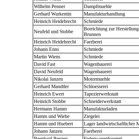
Wilhelm Penner
Dampfmuehle
Gerhard Warkentin
Manufakturhandlung
Heinrich Heidebrecht
Schmiede
Borrichtung zur Herstellung
Neufeld und Stobbe
Brunnen
Heinrich Heidebrecht
Faerberei
Johann Enns
Schmiede
Martin Wiens
Schmiede
David Fast
Wagenbauerei
David Neufeld
Wagenbauerei
Nikolai Janzen
Motormuehle
Gerhard Mandtler
Schloesserei
Heinrich Ewert
Tapezierwerkstatt
Heinrich Stobbe
Schneiderwerkstatt
Hermann Hamm
Manufakturladen
Hamm und Wiebe
Ziegelei
Hamm und Huebert
Lager landwirtschaftlicher 
Johann Janzen
Faerberei
Bernhard Bergen
Federwagenbauerei