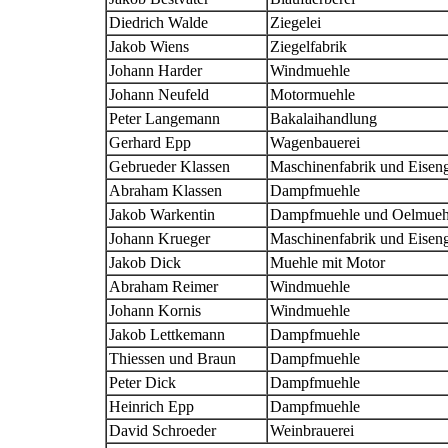
Diedrich Walde
Ziegelei
Jakob Wiens
Ziegelfabrik
Johann Harder
Windmuehle
Johann Neufeld
Motormuehle
Peter Langemann
Bakalaihandlung
Gerhard Epp
Wagenbauerei
Gebrueder Klassen
Maschinenfabrik und Eiseng
Abraham Klassen
Dampfmuehle
Jakob Warkentin
Dampfmuehle und Oelmueh
Johann Krueger
Maschinenfabrik und Eiseng
Jakob Dick
Muehle mit Motor
Abraham Reimer
Windmuehle
Johann Kornis
Windmuehle
Jakob Lettkemann
Dampfmuehle
Thiessen und Braun
Dampfmuehle
Peter Dick
Dampfmuehle
Heinrich Epp
Dampfmuehle
David Schroeder
Weinbrauerei