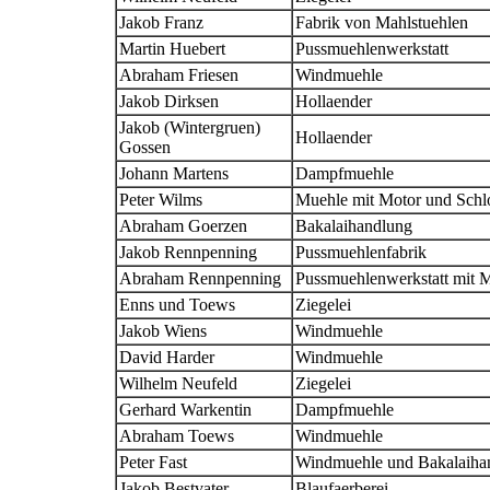
Jakob Franz
Fabrik von Mahlstuehlen
Martin Huebert
Pussmuehlenwerkstatt
Abraham Friesen
Windmuehle
Jakob Dirksen
Hollaender
Jakob (Wintergruen)
Hollaender
Gossen
Johann Martens
Dampfmuehle
Peter Wilms
Muehle mit Motor und Schlo
Abraham Goerzen
Bakalaihandlung
Jakob Rennpenning
Pussmuehlenfabrik
Abraham Rennpenning
Pussmuehlenwerkstatt mit 
Enns und Toews
Ziegelei
Jakob Wiens
Windmuehle
David Harder
Windmuehle
Wilhelm Neufeld
Ziegelei
Gerhard Warkentin
Dampfmuehle
Abraham Toews
Windmuehle
Peter Fast
Windmuehle und Bakalaiha
Jakob Bestvater
Blaufaerberei