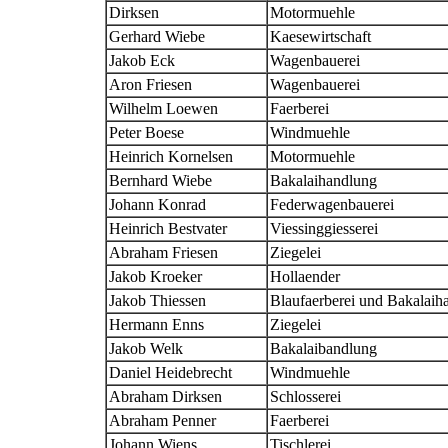
Dirksen
Motormuehle
Gerhard Wiebe
Kaesewirtschaft
Jakob Eck
Wagenbauerei
Aron Friesen
Wagenbauerei
Wilhelm Loewen
Faerberei
Peter Boese
Windmuehle
Heinrich Kornelsen
Motormuehle
Bernhard Wiebe
Bakalaihandlung
Johann Konrad
Federwagenbauerei
Heinrich Bestvater
Viessinggiesserei
Abraham Friesen
Ziegelei
Jakob Kroeker
Hollaender
Jakob Thiessen
Blaufaerberei und Bakalaih
Hermann Enns
Ziegelei
Jakob Welk
Bakalaibandlung
Daniel Heidebrecht
Windmuehle
Abraham Dirksen
Schlosserei
Abraham Penner
Faerberei
Johann Wiens
Tischlerei