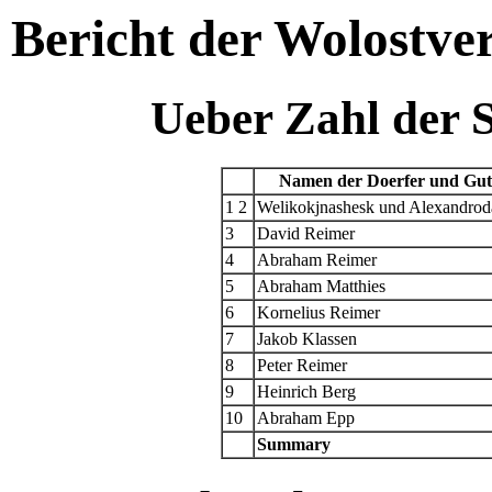
Bericht der Wolostve
Ueber Zahl der 
Namen der Doerfer und Guts
1 2
Welikokjnashesk und Alexandrod
3
David Reimer
4
Abraham Reimer
5
Abraham Matthies
6
Kornelius Reimer
7
Jakob Klassen
8
Peter Reimer
9
Heinrich Berg
10
Abraham Epp
Summary